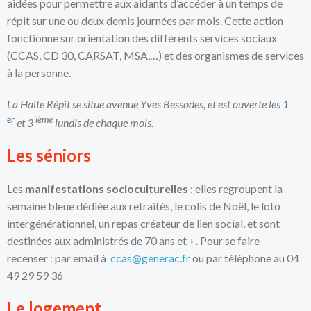
aidées pour permettre aux aidants d’accéder à un temps de
répit sur une ou deux demis journées par mois. Cette action
fonctionne sur orientation des différents services sociaux
(CCAS, CD 30, CARSAT, MSA,…) et des organismes de services
à la personne.
La Halte Répit se situe avenue Yves Bessodes, et est ouverte les
1
er
ième
et 3
lundis de chaque mois.
Les séniors
Les
manifestations socioculturelles
: elles regroupent la
semaine bleue dédiée aux retraités, le colis de Noël, le loto
intergénérationnel, un repas créateur de lien social, et sont
destinées aux administrés de 70 ans et +. Pour se faire
recenser : par email à
ccas@generac.fr
ou par téléphone au 04
49 29 59 36
Le logement