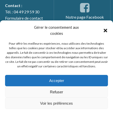
Contact :
Tél. : 04 49 29 59 30
Notre page Facebook
Formulaire de contact
Gérer le consentement aux
cookies
Pour offrir les meilleures expériences, nous utilisons des technologies
telles que les cookies pour stocker et/ou accéder aux informations des
appareils. Le fait de consentir à ces technologies nous permettra de traiter
des données telles que le comportement de navigation ou les ID uniques sur
ce site. Le fait de ne pas consentir ou de retirer son consentement peut avoir
un effet négatif sur certaines caractéristiques et fonctions.
© 2026 Mairie de Générac. Un service proposé par
Comm'un
Site
Accepter
Mentions légales
Refuser
Politique des cookies
Voir les préférences