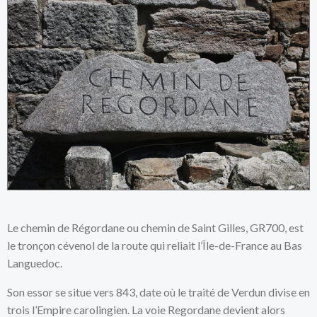
Le chemin de Régordane ou chemin de Saint Gilles, GR700, est
le tronçon cévenol de la route qui reliait l’Île-de-France au Bas
Languedoc.
Son essor se situe vers 843, date où le traité de Verdun divise en
trois l’Empire carolingien. La voie Regordane devient alors