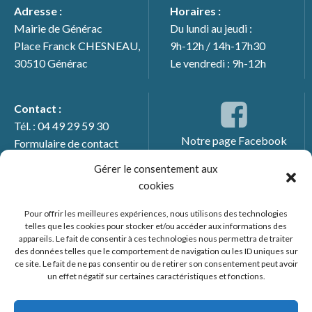
Adresse :
Horaires :
Mairie de Générac
Du lundi au jeudi :
Place Franck CHESNEAU,
9h-12h / 14h-17h30
30510 Générac
Le vendredi : 9h-12h
Contact :
Tél. : 04 49 29 59 30
Notre page Facebook
Formulaire de contact
Gérer le consentement aux
cookies
Pour offrir les meilleures expériences, nous utilisons des technologies
telles que les cookies pour stocker et/ou accéder aux informations des
appareils. Le fait de consentir à ces technologies nous permettra de traiter
des données telles que le comportement de navigation ou les ID uniques sur
ce site. Le fait de ne pas consentir ou de retirer son consentement peut avoir
un effet négatif sur certaines caractéristiques et fonctions.
© 2026 Mairie de Générac. Un service proposé par
Comm'un
Site