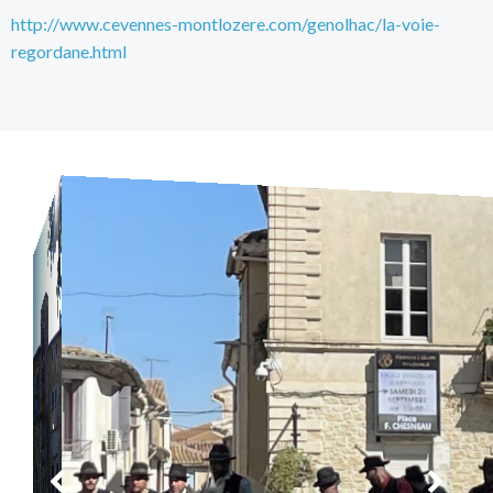
http://www.cevennes-montlozere.com/genolhac/la-voie-
regordane.html