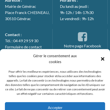
Adresse :
Horaires :
Mairie de Générac
Du lundi au jeudi :
Place Franck CHESNEAU,
9h-12h / 14h-17h30
30510 Générac
Le vendredi : 9h-12h
Contact :
Tél. : 04 49 29 59 30
Notre page Facebook
Formulaire de contact
Gérer le consentement aux
cookies
Pour offrir les meilleures expériences, nous utilisons des technologies
telles que les cookies pour stocker et/ou accéder aux informations des
appareils. Le fait de consentir à ces technologies nous permettra de traiter
des données telles que le comportement de navigation ou les ID uniques sur
ce site. Le fait de ne pas consentir ou de retirer son consentement peut avoir
un effet négatif sur certaines caractéristiques et fonctions.
© 2026 Mairie de Générac. Un service proposé par
Comm'un
Site
Accepter