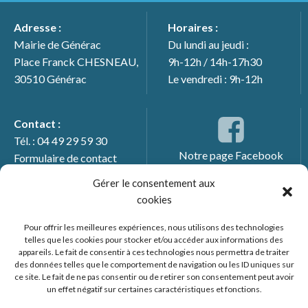
Adresse :
Horaires :
Mairie de Générac
Du lundi au jeudi :
Place Franck CHESNEAU,
9h-12h / 14h-17h30
30510 Générac
Le vendredi : 9h-12h
Contact :
Tél. : 04 49 29 59 30
Notre page Facebook
Formulaire de contact
Gérer le consentement aux
cookies
Pour offrir les meilleures expériences, nous utilisons des technologies
telles que les cookies pour stocker et/ou accéder aux informations des
appareils. Le fait de consentir à ces technologies nous permettra de traiter
des données telles que le comportement de navigation ou les ID uniques sur
ce site. Le fait de ne pas consentir ou de retirer son consentement peut avoir
un effet négatif sur certaines caractéristiques et fonctions.
© 2026 Mairie de Générac. Un service proposé par
Comm'un