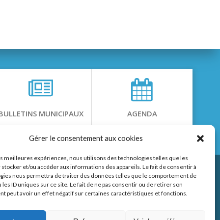
BULLETINS MUNICIPAUX
AGENDA
Gérer le consentement aux cookies
les meilleures expériences, nous utilisons des technologies telles que les
 stocker et/ou accéder aux informations des appareils. Le fait de consentir à
gies nous permettra de traiter des données telles que le comportement de
 les ID uniques sur ce site. Le fait de ne pas consentir ou de retirer son
 peut avoir un effet négatif sur certaines caractéristiques et fonctions.
page Facebook