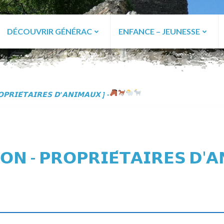
DÉCOUVRIR GÉNÉRAC
ENFANCE – JEUNESSE
ac
𝗢𝗣𝗥𝗜𝗘́𝗧𝗔𝗜𝗥𝗘𝗦 𝗗'𝗔𝗡𝗜𝗠𝗔𝗨𝗫 ] -
𝗢𝗡 - 𝗣𝗥𝗢𝗣𝗥𝗜𝗘́𝗧𝗔𝗜𝗥𝗘𝗦 𝗗'