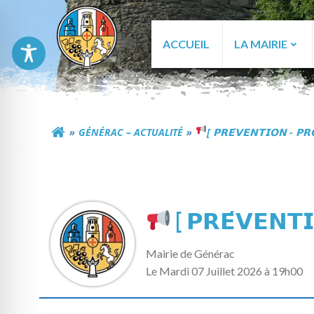
Aller
au
contenu
ACCUEIL
LA MAIRIE
Commune de Génér
GÉNÉRAC – ACTUALITÉ
[ 𝗣𝗥𝗘́𝗩𝗘𝗡𝗧𝗜𝗢𝗡 - 𝗣𝗥
[ 𝗣𝗥𝗘́𝗩𝗘𝗡𝗧
Mairie de Générac
L
e Mardi 07 Juillet 2026 à 19h00