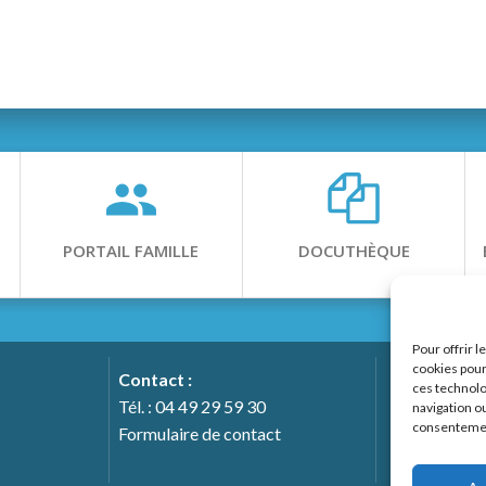
PORTAIL FAMILLE
DOCUTHÈQUE
Pour offrir 
cookies pour
Contact :
ces technolo
Tél. : 04 49 29 59 30
navigation ou
consentement
Notre 
Formulaire de contact
h