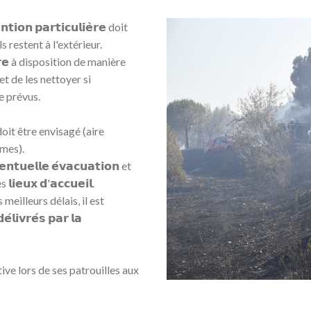
𝗶𝗼𝗻 𝗽𝗮𝗿𝘁𝗶𝗰𝘂𝗹𝗶𝗲̀𝗿𝗲 doit
s restent à l'extérieur.
𝗼𝗽𝗿𝗲 à disposition de manière
t de les nettoyer si
re prévus.
𝗴𝗲 doit être envisagé (aire
mmes).
𝘂𝗲𝗹𝗹𝗲 𝗲́𝘃𝗮𝗰𝘂𝗮𝘁𝗶𝗼𝗻 et
𝗹𝗶𝗲𝘂𝘅 𝗱'𝗮𝗰𝗰𝘂𝗲𝗶𝗹.
meilleurs délais, il est
𝗹𝗶𝘃𝗿𝗲́𝘀 𝗽𝗮𝗿 𝗹𝗮
ve lors de ses patrouilles aux