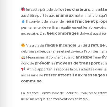
En cette période de 𝗳𝗼𝗿𝘁𝗲𝘀 𝗰𝗵𝗮𝗹𝗲𝘂𝗿𝘀, une 𝗮𝘁𝘁𝗲𝗻𝘁
aussi être portée aux 𝗮𝗻𝗶𝗺𝗮𝘂𝘅, notamment lorsqu'il
Il convient de laisser de l'𝗲𝗮𝘂 𝗳𝗿𝗮𝗶̂𝗰𝗵𝗲 𝗲𝘁 𝗽𝗿
permanente, de vérifier régulièrement les abreuvoirs e
nécessaire. Des 𝗹𝗶𝗲𝘂𝘅 𝗼𝗺𝗯𝗿𝗮𝗴𝗲́𝘀 doivent aussi êt
Vis à vis du 𝗿𝗶𝘀𝗾𝘂𝗲 𝗶𝗻𝗰𝗲𝗻𝗱𝗶𝗲, un 𝗹𝗶𝗲𝘂 𝗿𝗲𝗳𝘂
débroussaillée, dégagée et nettoyée, à l'abri des fla
Néanmoins, il convient aussi d'𝗮𝗻𝘁𝗶𝗰𝗶𝗽𝗲𝗿 une 𝗲́𝘃𝗲𝗻
donc de 𝗽𝗿𝗲́𝘃𝗼𝗶𝗿 les 𝗺𝗼𝘆𝗲𝗻𝘀 𝗱𝗲 𝘁𝗿𝗮𝗻𝘀𝗽𝗼𝗿𝘁 et les 
Afin d'apporter la réponse la plus adaptée dans les 
nécessaire de 𝗿𝗲𝘀𝘁𝗲𝗿 𝗮𝘁𝘁𝗲𝗻𝘁𝗶𝗳 𝗮𝘂𝘅 𝗺𝗲𝘀𝘀𝗮𝗴𝗲𝘀 𝗱𝗲́
𝗰𝗼𝗺𝗺𝘂𝗻𝗲.
La Réserve Communale de Sécurité Civile reste attenti
lieux sur lesquels se trouvent des animaux.