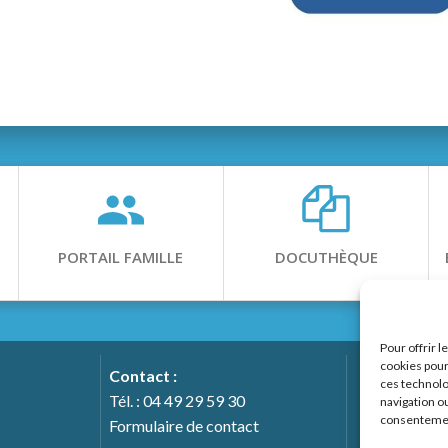
PORTAIL FAMILLE
DOCUTHÈQUE
Pour offrir 
cookies pour
Contact :
ces technolo
Tél. : 04 49 29 59 30
navigation ou
consentement
Notre 
Formulaire de contact