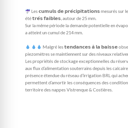
Les 𝗰𝘂𝗺𝘂𝗹𝘀 𝗱𝗲 𝗽𝗿𝗲́𝗰𝗶𝗽𝗶𝘁𝗮𝘁𝗶𝗼𝗻𝘀 mesurés s
été 𝘁𝗿𝗲́𝘀 𝗳𝗮𝗶𝗯𝗹𝗲𝘀, autour de 25 mm.
Sur la même période la demande potentielle en évapo
a atteint un cumul de 214 mm.
Malgré les 𝘁𝗲𝗻𝗱𝗮𝗻𝗰𝗲𝘀 𝗮̀ 𝗹𝗮 𝗯𝗮𝗶𝘀𝘀𝗲 
piezomètres se maintiennent sur des niveaux relative
Les propriétés de stockage exceptionnelles du réser
aux flux d’alimentation souterrains depuis les calcaire
présence étendue du réseau d’irrigation BRL qui ache
permettent d’amortir les conséquences des condition
territoire des nappes Vistrenque & Costières.