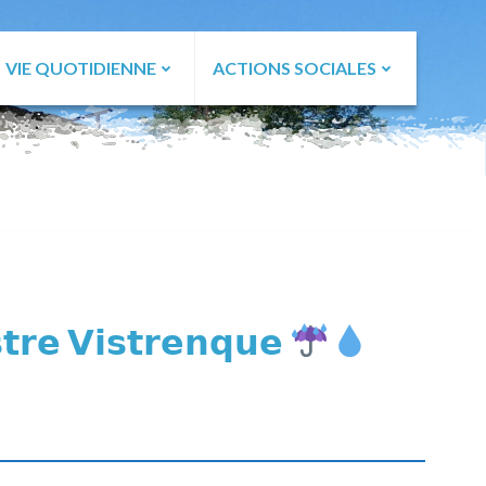
VIE QUOTIDIENNE
ACTIONS SOCIALES
𝗿𝗲 𝗩𝗶𝘀𝘁𝗿𝗲𝗻𝗾𝘂𝗲