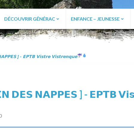
DÉCOUVRIR GÉNÉRAC
ENFANCE – JEUNESSE
ac
𝗣𝗣𝗘𝗦 ] - 𝗘𝗣𝗧𝗕 𝗩𝗶𝘀𝘁𝗿𝗲 𝗩𝗶𝘀𝘁𝗿𝗲𝗻𝗾𝘂𝗲
𝗡 𝗗𝗘𝗦 𝗡𝗔𝗣𝗣𝗘𝗦 ] - 𝗘𝗣𝗧𝗕 𝗩𝗶𝘀
0