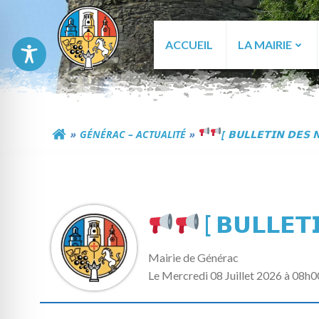
Aller
au
contenu
ACCUEIL
LA MAIRIE
Commune de Génér
GÉNÉRAC – ACTUALITÉ
[ 𝗕𝗨𝗟𝗟𝗘𝗧𝗜𝗡 𝗗𝗘𝗦 𝗡
[ 𝗕𝗨𝗟𝗟𝗘𝗧𝗜
Mairie de Générac
L
e Mercredi 08 Juillet 2026 à 08h0