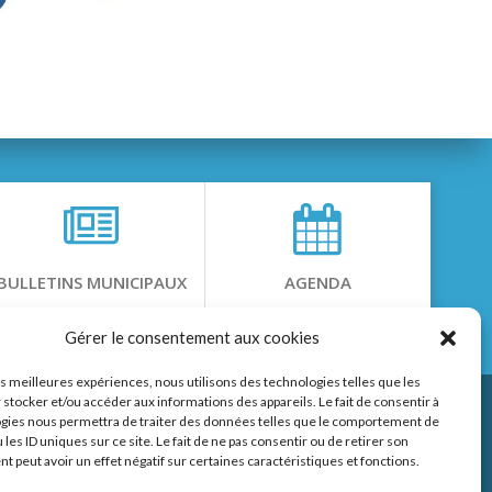
BULLETINS MUNICIPAUX
AGENDA
Gérer le consentement aux cookies
les meilleures expériences, nous utilisons des technologies telles que les
 stocker et/ou accéder aux informations des appareils. Le fait de consentir à
gies nous permettra de traiter des données telles que le comportement de
 les ID uniques sur ce site. Le fait de ne pas consentir ou de retirer son
 peut avoir un effet négatif sur certaines caractéristiques et fonctions.
page Facebook