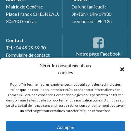
Mairie de Générac
Du lundi au jeudi :
Place Franck CHESNEAU,
9h-12h / 14h-17h30
30510 Générac
Le vendredi : 9h-12h
Contact :
Tél. : 04 49 29 59 30
Notre page Facebook
Formulaire de contact
Gérer le consentement aux
cookies
Pour offrir les meilleures expériences, nous utilisons des technologies
telles que les cookies pour stocker et/ou accéder aux informations des
appareils. Le fait de consentir à ces technologies nous permettra de traiter
des données telles que le comportement de navigation ou les ID uniques sur
ce site. Le fait de ne pas consentir ou de retirer son consentement peut avoir
un effet négatif sur certaines caractéristiques et fonctions.
© 2026 Mairie de Générac. Un service proposé par
Comm'un
Site
Accepter