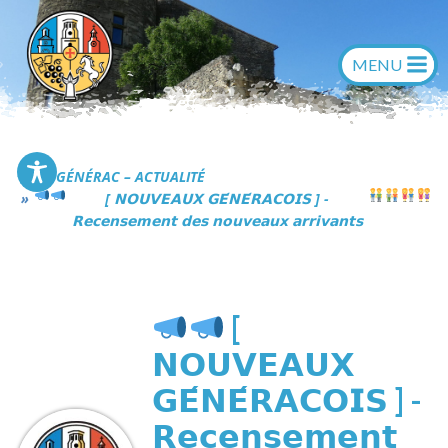
Aller
au
contenu
Commune de Générac
GÉNÉRAC – ACTUALITÉ
[ 𝗡𝗢𝗨𝗩𝗘𝗔𝗨𝗫 𝗚𝗘́𝗡𝗘́𝗥𝗔𝗖𝗢𝗜𝗦 ] -
𝗥𝗲𝗰𝗲𝗻𝘀𝗲𝗺𝗲𝗻𝘁 𝗱𝗲𝘀 𝗻𝗼𝘂𝘃𝗲𝗮𝘂𝘅 𝗮𝗿𝗿𝗶𝘃𝗮𝗻𝘁𝘀
[
𝗡𝗢𝗨𝗩𝗘𝗔𝗨𝗫
𝗚𝗘́𝗡𝗘́𝗥𝗔𝗖𝗢𝗜𝗦 ] -
𝗥𝗲𝗰𝗲𝗻𝘀𝗲𝗺𝗲𝗻𝘁