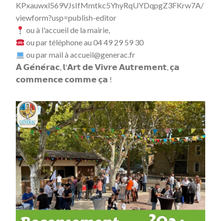
KPxauwxl569VJsIfMmtkc5YhyRqUYDqpgZ3FKrw7A/
viewform?usp=publish-editor
ou à l'accueil de la mairie,
ou par téléphone au 04 49 29 59 30
ou par mail à accueil@generac.fr
𝗔̀ 𝗚𝗲́𝗻𝗲́𝗿𝗮𝗰, 𝗹'𝗔𝗿𝘁 𝗱𝗲 𝗩𝗶𝘃𝗿𝗲 𝗔𝘂𝘁𝗿𝗲𝗺𝗲𝗻𝘁, 𝗰̧𝗮
𝗰𝗼𝗺𝗺𝗲𝗻𝗰𝗲 𝗰𝗼𝗺𝗺𝗲 𝗰̧𝗮 !