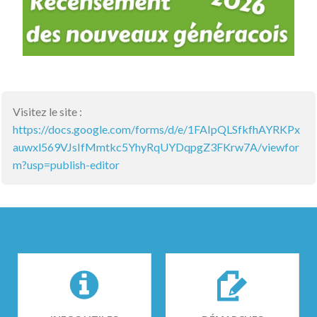
Visitez le site :
https://docs.google.com/forms/d/e/1FAIpQLSfkfhAYRKPx
auwxl569VJsIfMmtkc5YhyRqUYDqpgZ3FKrw7A/viewfor
m?usp=publish-editor