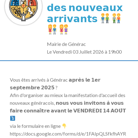
𝗱𝗲𝘀 𝗻𝗼𝘂𝘃𝗲𝗮𝘂𝘅
𝗮𝗿𝗿𝗶𝘃𝗮𝗻𝘁𝘀
Mairie de Générac
L
e Vendredi 03 Juillet 2026 à 19h00
Vous êtes arrivés à Générac 𝗮𝗽𝗿𝗲̀𝘀 𝗹𝗲 𝟭𝗲𝗿
𝘀𝗲𝗽𝘁𝗲𝗺𝗯𝗿𝗲 𝟮𝟬𝟮𝟱 ?
Afin d'organiser au mieux la manifestation d'accueil des
nouveaux généracois, 𝗻𝗼𝘂𝘀 𝘃𝗼𝘂𝘀 𝗶𝗻𝘃𝗶𝘁𝗼𝗻𝘀 𝗮̀ 𝘃𝗼𝘂𝘀
𝗳𝗮𝗶𝗿𝗲 𝗰𝗼𝗻𝗻𝗮𝗶̂𝘁𝗿𝗲 𝗮𝘃𝗮𝗻𝘁 𝗹𝗲 𝗩𝗘𝗡𝗗𝗥𝗘𝗗𝗜 𝟭𝟰 𝗔𝗢𝗨̂𝗧
via le formulaire en ligne
https://docs.google.com/forms/d/e/1FAIpQLSfkfhAYR