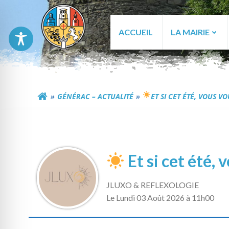
Aller
au
contenu
ACCUEIL
LA MAIRIE
Commune de Génér
GÉNÉRAC – ACTUALITÉ
ET SI CET ÉTÉ, VOUS 
Et si cet été,
JLUXO & REFLEXOLOGIE
L
e Lundi 03 Août 2026 à 11h00