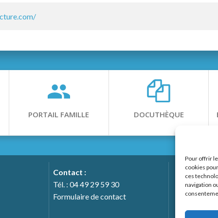
ncture.com/
PORTAIL FAMILLE
DOCUTHÈQUE
Pour offrir 
cookies pour
Contact :
ces technolo
Tél. : 04 49 29 59 30
navigation ou
consentement
Notre 
Formulaire de contact
h