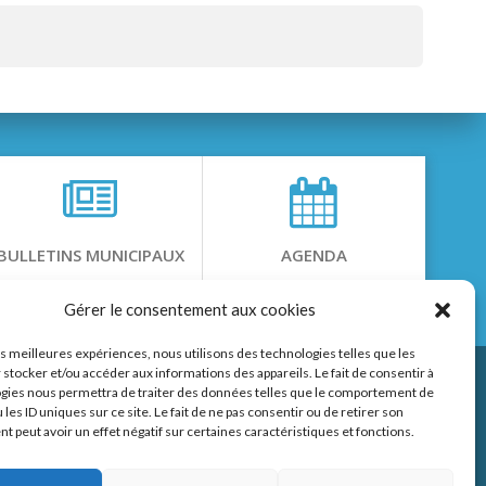
BULLETINS MUNICIPAUX
AGENDA
Gérer le consentement aux cookies
les meilleures expériences, nous utilisons des technologies telles que les
 stocker et/ou accéder aux informations des appareils. Le fait de consentir à
gies nous permettra de traiter des données telles que le comportement de
 les ID uniques sur ce site. Le fait de ne pas consentir ou de retirer son
 peut avoir un effet négatif sur certaines caractéristiques et fonctions.
page Facebook