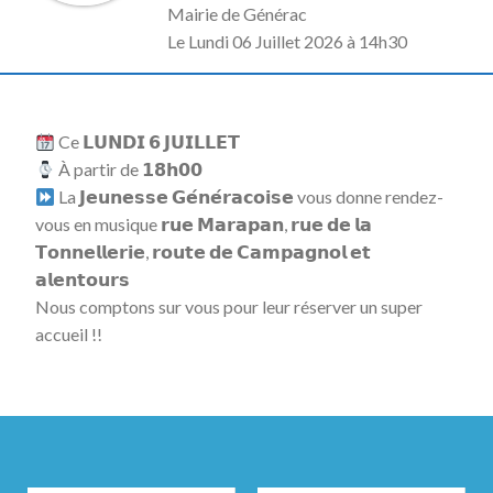
Mairie de Générac
L
e Lundi 06 Juillet 2026 à 14h30
Ce 𝗟𝗨𝗡𝗗𝗜 𝟲 𝗝𝗨𝗜𝗟𝗟𝗘𝗧
À partir de 𝟭𝟴𝗵𝟬𝟬
La 𝗝𝗲𝘂𝗻𝗲𝘀𝘀𝗲 𝗚𝗲́𝗻𝗲́𝗿𝗮𝗰𝗼𝗶𝘀𝗲 vous donne rendez-
vous en musique 𝗿𝘂𝗲 𝗠𝗮𝗿𝗮𝗽𝗮𝗻, 𝗿𝘂𝗲 𝗱𝗲 𝗹𝗮
𝗧𝗼𝗻𝗻𝗲𝗹𝗹𝗲𝗿𝗶𝗲, 𝗿𝗼𝘂𝘁𝗲 𝗱𝗲 𝗖𝗮𝗺𝗽𝗮𝗴𝗻𝗼𝗹 𝗲𝘁
𝗮𝗹𝗲𝗻𝘁𝗼𝘂𝗿𝘀
Nous comptons sur vous pour leur réserver un super
accueil !!