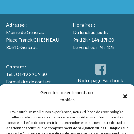
Adresse :
Horaires :
Mairie de Générac
Du lundi au jeudi :
Place Franck CHESNEAU,
9h-12h / 14h-17h30
30510 Générac
Le vendredi : 9h-12h
Contact :
Tél. : 04 49 29 59 30
Notre page Facebook
Formulaire de contact
Gérer le consentement aux
cookies
Pour offrir les meilleures expériences, nous utilisons des technologies
telles que les cookies pour stocker et/ou accéder aux informations des
appareils. Le fait de consentir à ces technologies nous permettra de traiter
des données telles que le comportement de navigation ou les ID uniques sur
ce site. Le fait de ne pas consentir ou de retirer son consentement peut avoir