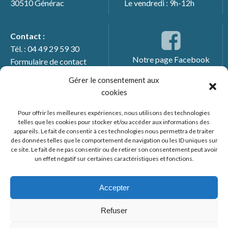
30510 Générac
Le vendredi : 9h-12h
Contact :
Tél. : 04 49 29 59 30
Notre page Facebook
Formulaire de contact
Gérer le consentement aux
cookies
Pour offrir les meilleures expériences, nous utilisons des technologies
telles que les cookies pour stocker et/ou accéder aux informations des
appareils. Le fait de consentir à ces technologies nous permettra de traiter
des données telles que le comportement de navigation ou les ID uniques sur
ce site. Le fait de ne pas consentir ou de retirer son consentement peut avoir
un effet négatif sur certaines caractéristiques et fonctions.
© 2026 Mairie de Générac. Un service proposé par
Comm'un
Site
Accepter
Mentions légales
Refuser
Politique des cookies