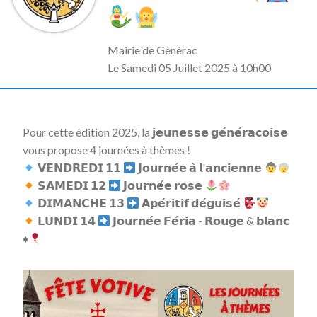
Mairie de Générac
L
e Samedi 05 Juillet 2025 à 10h00
Pour cette édition 2025, la 𝗷𝗲𝘂𝗻𝗲𝘀𝘀𝗲 𝗴𝗲́𝗻𝗲́𝗿𝗮𝗰𝗼𝗶𝘀𝗲
vous propose 4 journées à thèmes !
𝗩𝗘𝗡𝗗𝗥𝗘𝗗𝗜 𝟭𝟭
𝗝𝗼𝘂𝗿𝗻𝗲́𝗲 𝗮̀ 𝗹'𝗮𝗻𝗰𝗶𝗲𝗻𝗻𝗲
𝗦𝗔𝗠𝗘𝗗𝗜 𝟭𝟮
𝗝𝗼𝘂𝗿𝗻𝗲́𝗲 𝗿𝗼𝘀𝗲
𝗗𝗜𝗠𝗔𝗡𝗖𝗛𝗘 𝟭𝟯
𝗔𝗽𝗲́𝗿𝗶𝘁𝗶𝗳 𝗱𝗲́𝗴𝘂𝗶𝘀𝗲́
𝗟𝗨𝗡𝗗𝗜 𝟭𝟰
𝗝𝗼𝘂𝗿𝗻𝗲́𝗲 𝗙𝗲́𝗿𝗶𝗮 - 𝗥𝗼𝘂𝗴𝗲 & 𝗯𝗹𝗮𝗻𝗰
♦️