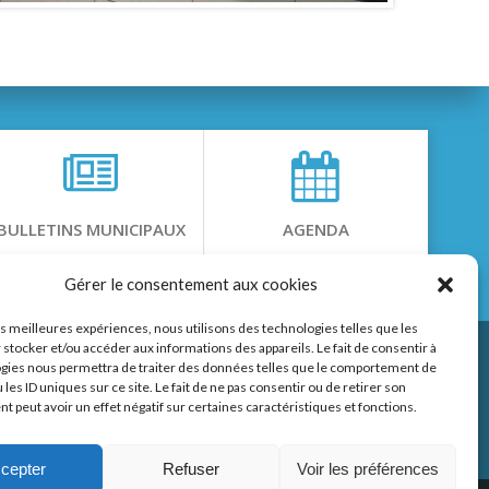
BULLETINS MUNICIPAUX
AGENDA
Gérer le consentement aux cookies
les meilleures expériences, nous utilisons des technologies telles que les
 stocker et/ou accéder aux informations des appareils. Le fait de consentir à
gies nous permettra de traiter des données telles que le comportement de
 les ID uniques sur ce site. Le fait de ne pas consentir ou de retirer son
 peut avoir un effet négatif sur certaines caractéristiques et fonctions.
page Facebook
cepter
Refuser
Voir les préférences