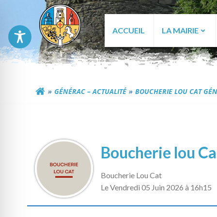
Aller
au
contenu
ACCUEIL
LA MAIRIE
Commune de Génér
GÉNÉRAC – ACTUALITÉ
BOUCHERIE LOU CAT GÉ
Boucherie lou C
Boucherie Lou Cat
L
e Vendredi 05 Juin 2026 à 16h15