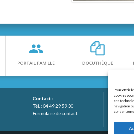
PORTAIL FAMILLE
DOCUTHÈQUE
Pour offrir 
cookies pour
Contact :
ces technolo
Tél. : 04 49 29 59 30
navigation ou
consentement
Notre 
Formulaire de contact
h
Ac