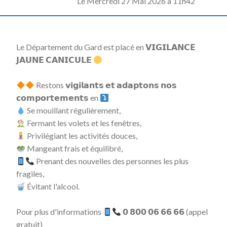
L
e Mercredi 27 Mai 2026 à 11h42
Le Département du Gard est placé en 𝗩𝗜𝗚𝗜𝗟𝗔𝗡𝗖𝗘
𝗝𝗔𝗨𝗡𝗘 𝗖𝗔𝗡𝗜𝗖𝗨𝗟𝗘
Restons 𝘃𝗶𝗴𝗶𝗹𝗮𝗻𝘁𝘀 𝗲𝘁 𝗮𝗱𝗮𝗽𝘁𝗼𝗻𝘀 𝗻𝗼𝘀
𝗰𝗼𝗺𝗽𝗼𝗿𝘁𝗲𝗺𝗲𝗻𝘁𝘀 en
Se mouillant régulièrement,
Fermant les volets et les fenêtres,
Privilégiant les activités douces,
Mangeant frais et équilibré,
Prenant des nouvelles des personnes les plus
fragiles,
Évitant l'alcool.
Pour plus d'informations
𝟬 𝟴𝟬𝟬 𝟬𝟲 𝟲𝟲 𝟲𝟲 (appel
gratuit)