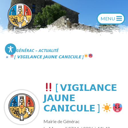
Aller
au
contenu
Commune de Générac
GÉNÉRAC – ACTUALITÉ
[ 𝗩𝗜𝗚𝗜𝗟𝗔𝗡𝗖𝗘 𝗝𝗔𝗨𝗡𝗘 𝗖𝗔𝗡𝗜𝗖𝗨𝗟𝗘 ]
[ 𝗩𝗜𝗚𝗜𝗟𝗔𝗡𝗖𝗘
𝗝𝗔𝗨𝗡𝗘
𝗖𝗔𝗡𝗜𝗖𝗨𝗟𝗘 ]
Mairie de Générac