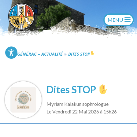
Aller
au
contenu
Commune de Générac
GÉNÉRAC – ACTUALITÉ
DITES STOP
Dites STOP
Myriam Kalakun sophrologue
L
e Vendredi 22 Mai 2026 à 15h26