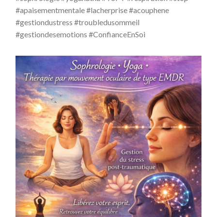
#apaisementmentale #lacherprise #acouphene
#gestiondustress #troubledusommeil
#gestiondesemotions #ConfianceEnSoi