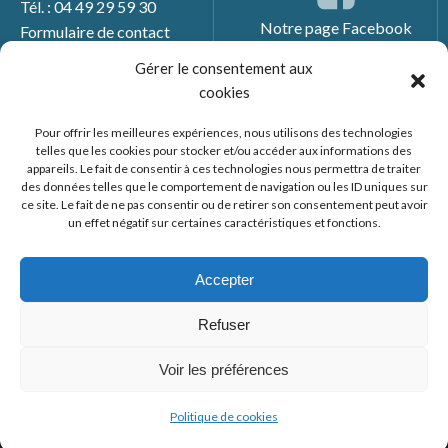
Tél. : 04 49 29 59 30
Notre page Facebook
Formulaire de contact
Gérer le consentement aux
cookies
Pour offrir les meilleures expériences, nous utilisons des technologies
telles que les cookies pour stocker et/ou accéder aux informations des
appareils. Le fait de consentir à ces technologies nous permettra de traiter
des données telles que le comportement de navigation ou les ID uniques sur
ce site. Le fait de ne pas consentir ou de retirer son consentement peut avoir
un effet négatif sur certaines caractéristiques et fonctions.
© 2026 Mairie de Générac. Un service proposé par
Comm'un
Site
Accepter
Mentions légales
Refuser
Politique des cookies
Voir les préférences
Politique de cookies