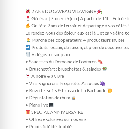
2 ANS DU CAVEAU VILAVIGNE
Générac | Samedi 6 juin | A partir de 11h | Entrée l
On fête 2 ans de terroir et de partage à vos côtés 
Le rendez-vous des épicurieux est là… et ça va être
Marché des coopérateurs + producteurs invités
Produits locaux, de saison, et plein de découverte
À déguster sur place
• Saucisses du Domaine de Fontaron
• Bruschett’art : bruschettas & salades
À boire & à vivre
• Vins Vignerons Propriétés Associés
• Buvette: softs & brasserie La Barbaude
• Dégustation de rhum
• Piano live
SPÉCIAL ANNIVERSAIRE
• Offres exclusives sur nos vins
• Points fidélité doublés