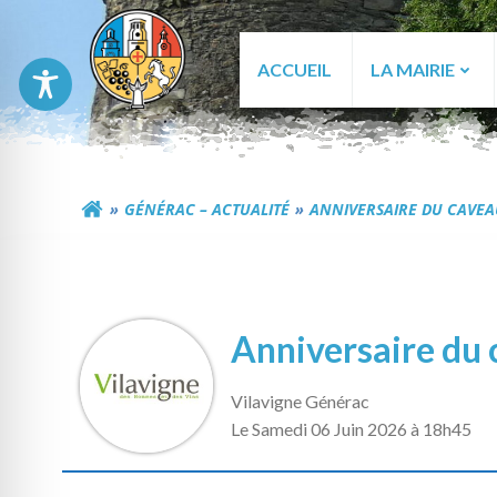
Aller
au
contenu
ACCUEIL
LA MAIRIE
Commune de Génér
GÉNÉRAC – ACTUALITÉ
ANNIVERSAIRE DU CAVEA
Anniversaire du 
Vilavigne Générac
L
e Samedi 06 Juin 2026 à 18h45