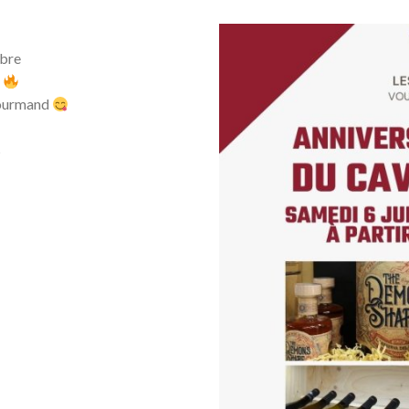
ibre
!
 gourmand
s