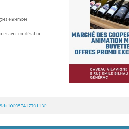
gies ensemble !
ommer avec modération
hp?id=100057417701130