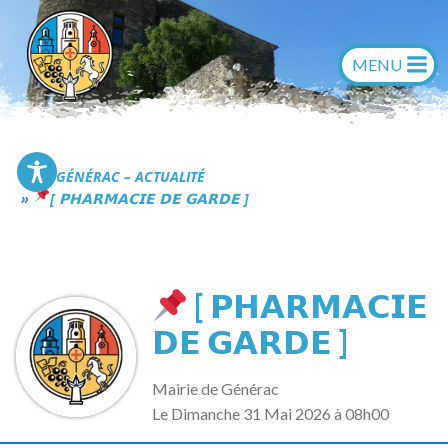
Aller
au
contenu
Commune de Générac
GÉNÉRAC – ACTUALITÉ
[ 𝗣𝗛𝗔𝗥𝗠𝗔𝗖𝗜𝗘 𝗗𝗘 𝗚𝗔𝗥𝗗𝗘 ]
[ 𝗣𝗛𝗔𝗥𝗠𝗔𝗖𝗜𝗘
𝗗𝗘 𝗚𝗔𝗥𝗗𝗘 ]
Mairie de Générac
L
e Dimanche 31 Mai 2026 à 08h00