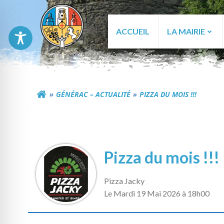
Aller
au
contenu
ACCUEIL
LA MAIRIE
Commune de Génér
GÉNÉRAC – ACTUALITÉ
PIZZA DU MOIS !!!
Pizza du mois !!!
Pizza Jacky
L
e Mardi 19 Mai 2026 à 18h00