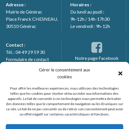
Adresse :
Horaires :
Mairie de Générac
Du lundi au jeudi :
Place Franck CHESNEAU,
9h-12h / 14h-17h30
30510 Générac
Le vendredi : 9h-12h
Contact :
Tél. : 04 49 29 59 30
Notre page Facebook
Formulaire de contact
Gérer le consentement aux
cookies
Pour offrir les meilleures expériences, nous utilisons des technologies
telles que les cookies pour stocker et/ou accéder aux informations des
appareils. Le fait de consentir à ces technologies nous permettra de traiter
des données telles que le comportement de navigation ou les ID uniques sur
ce site. Le fait de ne pas consentir ou de retirer son consentement peut avoir
un effet négatif sur certaines caractéristiques et fonctions.
© 2026 Mairie de Générac. Un service proposé par
Comm'un
Site