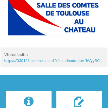
Visitez le site :
https://030128.communcloud.fr/cloud/consulter/lWyyBC