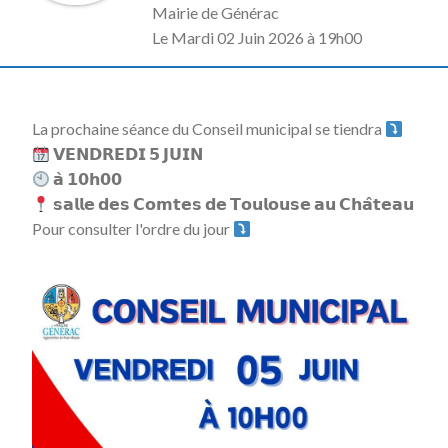
Mairie de Générac
L
e Mardi 02 Juin 2026 à 19h00
La prochaine séance du Conseil municipal se tiendra
𝗩𝗘𝗡𝗗𝗥𝗘𝗗𝗜 𝟱 𝗝𝗨𝗜𝗡
𝗮̀ 𝟭𝟬𝗵𝟬𝟬
𝘀𝗮𝗹𝗹𝗲 𝗱𝗲𝘀 𝗖𝗼𝗺𝘁𝗲𝘀 𝗱𝗲 𝗧𝗼𝘂𝗹𝗼𝘂𝘀𝗲 𝗮𝘂 𝗖𝗵𝗮̂𝘁𝗲𝗮𝘂
Pour consulter l'ordre du jour