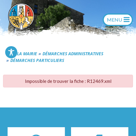
Aller
au
contenu
Commune de Générac
LA MAIRIE
DÉMARCHES ADMINISTRATIVES
DÉMARCHES PARTICULIERS
Impossible de trouver la fiche : R12469.xml