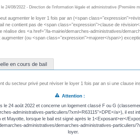
é le 24/08/2022 - Direction de l'information légale et administrative (Première mi
peut augmenter le loyer 1 fois par an (<span class="expression">révisi
ail ne contient pas de <span class="expression">clause de révision<
iétaire réalise des <a href="/la-mairie/demarches-administratives/dema
peut augmenter (ou <span class="expression">majorer</span>) exception
elle en cours de bail
t du secteur privé peut réviser le loyer 1 fois par an si une clause insc
Attention :
uis le 24 août 2022 et concerne un logement classé F ou G (classemen
ches-administratives-particuliers/?xml=R63115">DPE</a>), il est interd
t Mayotte, lorsque le bail est signé après le 1<Exposant>er</Expos
/demarches-administratives/demarches-administratives-particuliers/?x
loyer.