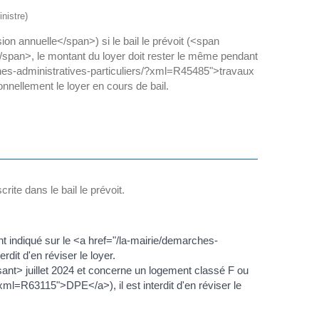
nistre)
on annuelle</span>) si le bail le prévoit (<span
/span>, le montant du loyer doit rester le même pendant
rches-administratives-particuliers/?xml=R45485">travaux
nellement le loyer en cours de bail.
rite dans le bail le prévoit.
t indiqué sur le <a href="/la-mairie/demarches-
it d'en réviser le loyer.
ant> juillet 2024 et concerne un logement classé F ou
ml=R63115">DPE</a>), il est interdit d'en réviser le