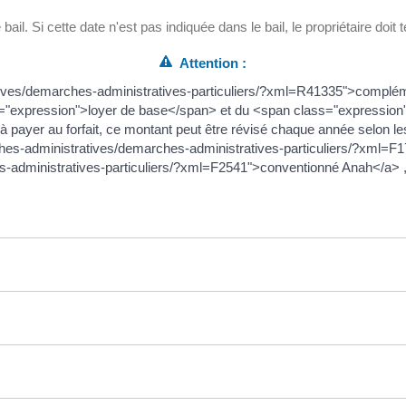
bail. Si cette date n'est pas indiquée dans le bail, le propriétaire doit 
Attention :
tives/demarches-administratives-particuliers/?xml=R41335">complémen
ss="expression">loyer de base</span> et du <span class="expressio
 payer au forfait, ce montant peut être révisé chaque année selon le
es-administratives/demarches-administratives-particuliers/?xml=F177
administratives-particuliers/?xml=F2541">conventionné Anah</a> , le