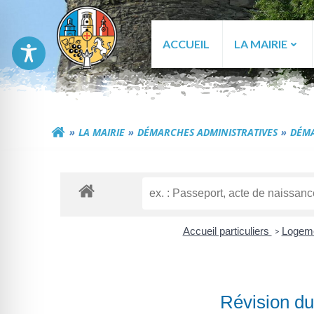
Aller
au
contenu
ACCUEIL
LA MAIRIE
Commune de Génér
LA MAIRIE
DÉMARCHES ADMINISTRATIVES
DÉMA
Accueil particuliers
Logem
>
Révision du