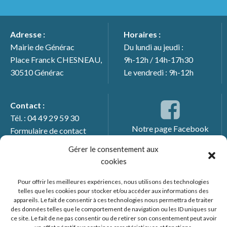
Adresse :
Horaires :
Mairie de Générac
Du lundi au jeudi :
Place Franck CHESNEAU,
9h-12h / 14h-17h30
30510 Générac
Le vendredi : 9h-12h
Contact :
Tél. : 04 49 29 59 30
Notre page Facebook
Formulaire de contact
Gérer le consentement aux
cookies
Pour offrir les meilleures expériences, nous utilisons des technologies
telles que les cookies pour stocker et/ou accéder aux informations des
appareils. Le fait de consentir à ces technologies nous permettra de traiter
des données telles que le comportement de navigation ou les ID uniques sur
ce site. Le fait de ne pas consentir ou de retirer son consentement peut avoir