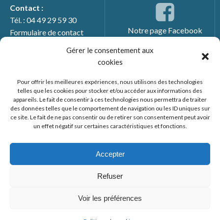
Contact :
Tél. : 04 49 29 59 30
Notre page Facebook
Formulaire de contact
Gérer le consentement aux
cookies
Pour offrir les meilleures expériences, nous utilisons des technologies
telles que les cookies pour stocker et/ou accéder aux informations des
appareils. Le fait de consentir à ces technologies nous permettra de traiter
des données telles que le comportement de navigation ou les ID uniques sur
ce site. Le fait de ne pas consentir ou de retirer son consentement peut avoir
un effet négatif sur certaines caractéristiques et fonctions.
© 2026 Mairie de Générac. Un service proposé par
Comm'un
Site
Accepter
Mentions légales
Refuser
Politique des cookies
Voir les préférences