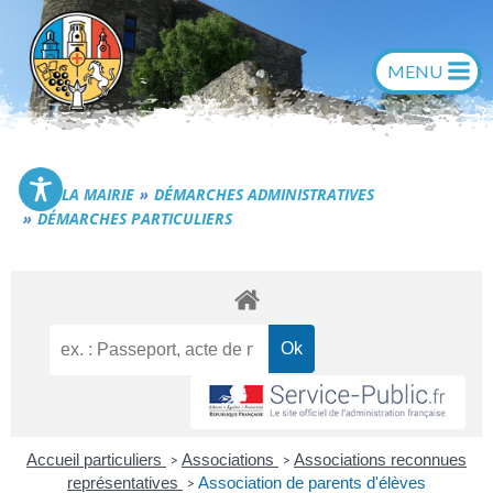
Aller
au
contenu
Commune de Générac
LA MAIRIE
DÉMARCHES ADMINISTRATIVES
DÉMARCHES PARTICULIERS
Accueil particuliers
Associations
Associations reconnues
>
>
représentatives
Association de parents d'élèves
>