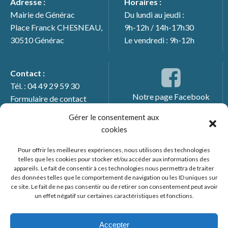
Adresse :
Horaires :
Mairie de Générac
Du lundi au jeudi :
Place Franck CHESNEAU,
9h-12h / 14h-17h30
30510 Générac
Le vendredi : 9h-12h
Contact :
Tél. : 04 49 29 59 30
Notre page Facebook
Formulaire de contact
Gérer le consentement aux
cookies
Pour offrir les meilleures expériences, nous utilisons des technologies
telles que les cookies pour stocker et/ou accéder aux informations des
appareils. Le fait de consentir à ces technologies nous permettra de traiter
des données telles que le comportement de navigation ou les ID uniques sur
ce site. Le fait de ne pas consentir ou de retirer son consentement peut avoir
un effet négatif sur certaines caractéristiques et fonctions.
© 2026 Mairie de Générac. Un service proposé par
Comm'un
Site
Accepter