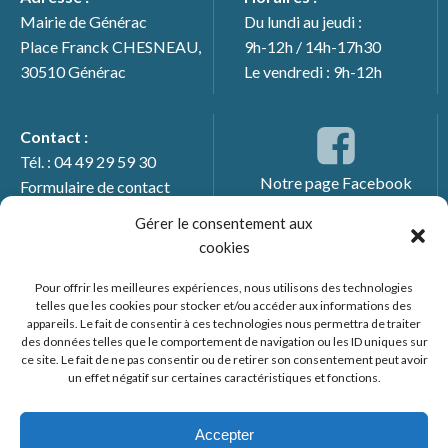
Mairie de Générac
Du lundi au jeudi :
Place Franck CHESNEAU,
9h-12h / 14h-17h30
30510 Générac
Le vendredi : 9h-12h
Contact :
Tél. : 04 49 29 59 30
Notre page Facebook
Formulaire de contact
Gérer le consentement aux
cookies
Pour offrir les meilleures expériences, nous utilisons des technologies
telles que les cookies pour stocker et/ou accéder aux informations des
appareils. Le fait de consentir à ces technologies nous permettra de traiter
des données telles que le comportement de navigation ou les ID uniques sur
ce site. Le fait de ne pas consentir ou de retirer son consentement peut avoir
un effet négatif sur certaines caractéristiques et fonctions.
© 2026 Mairie de Générac. Un service proposé par
Comm'un
Site
Accepter