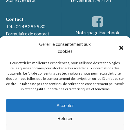
30510 Générac
Le vendredi : 9h-12h
Contact :
Tél. : 04 49 29 59 30
Notre page Facebook
Formulaire de contact
Gérer le consentement aux
cookies
Pour offrir les meilleures expériences, nous utilisons des technologies
telles que les cookies pour stocker et/ou accéder aux informations des
appareils. Le fait de consentir à ces technologies nous permettra de traiter
des données telles que le comportement de navigation ou les ID uniques sur
ce site. Le fait de ne pas consentir ou de retirer son consentement peut avoir
un effet négatif sur certaines caractéristiques et fonctions.
© 2026 Mairie de Générac. Un service proposé par
Comm'un
Site
Accepter
Mentions légales
Refuser
Politique des cookies