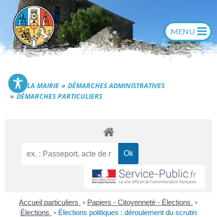
Aller
au
contenu
Commune de Générac
LA MAIRIE
DÉMARCHES ADMINISTRATIVES
DÉMARCHES PARTICULIERS
Accueil particuliers
Papiers - Citoyenneté - Élections
>
>
Élections
Élections politiques : déroulement du scrutin
>