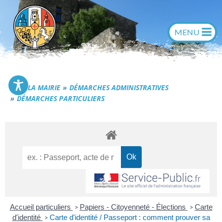
Aller
au
contenu
Commune de Générac
LA MAIRIE
DÉMARCHES ADMINISTRATIVES
DÉMARCHES PARTICULIERS
Accueil particuliers
Papiers - Citoyenneté - Élections
Carte
>
>
d'identité
Carte d'identité / Passeport : comment prouver sa
>