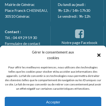
Mairie de Générac
Du lundi au jeudi :
Place Franck CHESNEAU,
9h-12h / 14h-17h30
30510 Générac
Le vendredi : 9h-12h
Contact :
Tél. : 04 49 29 59 30
Notre page Facebook
Formulaire de contact
Gérer le consentement aux
cookies
Pour offrir les meilleures expériences, nous utilisons des technologies
telles que les cookies pour stocker et/ou accéder aux informations des
appareils. Le fait de consentir à ces technologies nous permettra de traiter
des données telles que le comportement de navigation ou les ID uniques sur
ce site. Le fait de ne pas consentir ou de retirer son consentement peut avoir
un effet négatif sur certaines caractéristiques et fonctions.
© 2026 Mairie de Générac. Un service proposé par
Comm'un
Site
Accepter