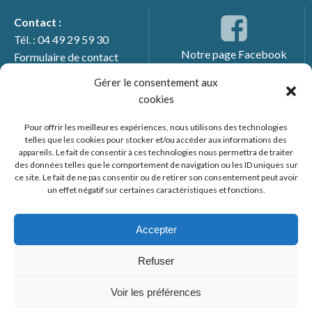
Contact :
Tél. : 04 49 29 59 30
Notre page Facebook
Formulaire de contact
Gérer le consentement aux
cookies
Pour offrir les meilleures expériences, nous utilisons des technologies
telles que les cookies pour stocker et/ou accéder aux informations des
appareils. Le fait de consentir à ces technologies nous permettra de traiter
des données telles que le comportement de navigation ou les ID uniques sur
ce site. Le fait de ne pas consentir ou de retirer son consentement peut avoir
un effet négatif sur certaines caractéristiques et fonctions.
© 2026 Mairie de Générac. Un service proposé par
Comm'un
Site
Accepter
Mentions légales
Refuser
Politique des cookies
Voir les préférences