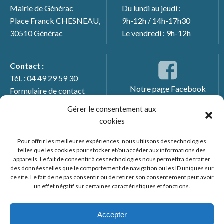
Mairie de Générac
Du lundi au jeudi :
Place Franck CHESNEAU,
9h-12h / 14h-17h30
30510 Générac
Le vendredi : 9h-12h
Contact :
Tél. : 04 49 29 59 30
Notre page Facebook
Formulaire de contact
Gérer le consentement aux
cookies
Pour offrir les meilleures expériences, nous utilisons des technologies
telles que les cookies pour stocker et/ou accéder aux informations des
appareils. Le fait de consentir à ces technologies nous permettra de traiter
des données telles que le comportement de navigation ou les ID uniques sur
ce site. Le fait de ne pas consentir ou de retirer son consentement peut avoir
un effet négatif sur certaines caractéristiques et fonctions.
© 2026 Mairie de Générac. Un service proposé par
Comm'un
Site
Accepter