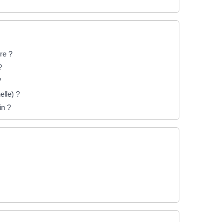
re ?
?
?
elle) ?
in ?