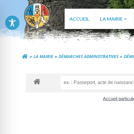
Aller
au
contenu
ACCUEIL
LA MAIRIE
Commune de Génér
LA MAIRIE
DÉMARCHES ADMINISTRATIVES
DÉMA
Accueil particul