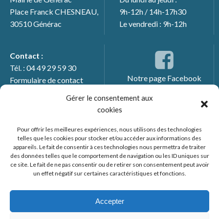
Place Franck CHESNEAU,
9h-12h / 14h-17h30
30510 Générac
Le vendredi : 9h-12h
Contact :
Tél. : 04 49 29 59 30
Notre page Facebook
Formulaire de contact
Gérer le consentement aux
cookies
Pour offrir les meilleures expériences, nous utilisons des technologies
telles que les cookies pour stocker et/ou accéder aux informations des
appareils. Le fait de consentir à ces technologies nous permettra de traiter
des données telles que le comportement de navigation ou les ID uniques sur
ce site. Le fait de ne pas consentir ou de retirer son consentement peut avoir
un effet négatif sur certaines caractéristiques et fonctions.
© 2026 Mairie de Générac. Un service proposé par
Comm'un
Site
Accepter
Mentions légales