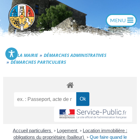
Aller
au
contenu
Commune de Générac
LA MAIRIE
DÉMARCHES ADMINISTRATIVES
DÉMARCHES PARTICULIERS
Accueil particuliers
Logement
Location immobilière :
>
>
obligations du propriétaire (bailleur)
Que faire quand le
>