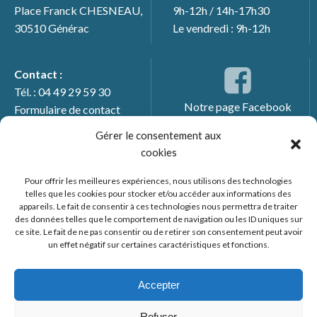
Place Franck CHESNEAU,
9h-12h / 14h-17h30
30510 Générac
Le vendredi : 9h-12h
Contact :
Tél. : 04 49 29 59 30
Notre page Facebook
Formulaire de contact
Gérer le consentement aux
cookies
Pour offrir les meilleures expériences, nous utilisons des technologies
telles que les cookies pour stocker et/ou accéder aux informations des
appareils. Le fait de consentir à ces technologies nous permettra de traiter
des données telles que le comportement de navigation ou les ID uniques sur
ce site. Le fait de ne pas consentir ou de retirer son consentement peut avoir
un effet négatif sur certaines caractéristiques et fonctions.
© 2026 Mairie de Générac. Un service proposé par
Comm'un
Site
Accepter
Mentions légales
Refuser