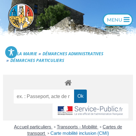
Aller
au
contenu
Commune de Générac
LA MAIRIE
DÉMARCHES ADMINISTRATIVES
DÉMARCHES PARTICULIERS
Accueil particuliers
Transports - Mobilité
Cartes de
>
>
transport
Carte mobilité inclusion (CMI)
>