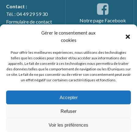
Contact :
Tél. : 04 49 29 59 30
Notre page Facebook
Formulaire de contact
Gérer le consentement aux
cookies
Pour offrir les meilleures expériences, nous utilisons des technologies
telles que les cookies pour stocker et/ou accéder aux informations des
appareils. Le fait de consentir à ces technologies nous permettra de traiter
des données telles que le comportement de navigation ou les ID uniques sur
ce site. Le fait de ne pas consentir ou de retirer son consentement peut avoir
un effet négatif sur certaines caractéristiques et fonctions.
© 2026 Mairie de Générac. Un service proposé par
Comm'un
Site
Accepter
Mentions légales
Refuser
Politique des cookies
Voir les préférences