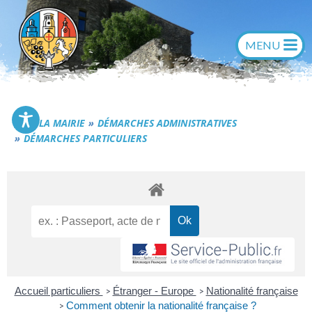
Aller
au
contenu
Commune de Générac
LA MAIRIE
DÉMARCHES ADMINISTRATIVES
DÉMARCHES PARTICULIERS
Accueil particuliers
Étranger - Europe
Nationalité française
>
>
Comment obtenir la nationalité française ?
>