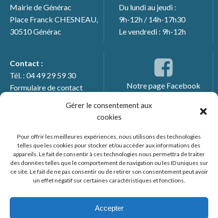
Mairie de Générac
Du lundi au jeudi :
Place Franck CHESNEAU,
9h-12h / 14h-17h30
30510 Générac
Le vendredi : 9h-12h
Contact :
Tél. : 04 49 29 59 30
Notre page Facebook
Formulaire de contact
Gérer le consentement aux
cookies
Pour offrir les meilleures expériences, nous utilisons des technologies
telles que les cookies pour stocker et/ou accéder aux informations des
appareils. Le fait de consentir à ces technologies nous permettra de traiter
des données telles que le comportement de navigation ou les ID uniques sur
ce site. Le fait de ne pas consentir ou de retirer son consentement peut avoir
un effet négatif sur certaines caractéristiques et fonctions.
© 2026 Mairie de Générac. Un service proposé par
Comm'un
Site
Accepter