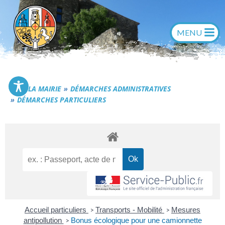
Aller
au
contenu
Commune de Générac
LA MAIRIE
DÉMARCHES ADMINISTRATIVES
DÉMARCHES PARTICULIERS
Accueil particuliers
Transports - Mobilité
Mesures
>
>
antipollution
Bonus écologique pour une camionnette
>