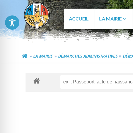
Aller
au
contenu
ACCUEIL
LA MAIRIE
Commune de Génér
LA MAIRIE
DÉMARCHES ADMINISTRATIVES
DÉMA