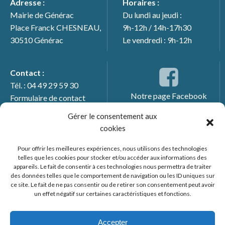
Adresse :
Horaires :
Mairie de Générac
Du lundi au jeudi :
Place Franck CHESNEAU,
9h-12h / 14h-17h30
30510 Générac
Le vendredi : 9h-12h
Contact :
Tél. : 04 49 29 59 30
Notre page Facebook
Formulaire de contact
Gérer le consentement aux
cookies
Pour offrir les meilleures expériences, nous utilisons des technologies
telles que les cookies pour stocker et/ou accéder aux informations des
appareils. Le fait de consentir à ces technologies nous permettra de traiter
des données telles que le comportement de navigation ou les ID uniques sur
ce site. Le fait de ne pas consentir ou de retirer son consentement peut avoir
un effet négatif sur certaines caractéristiques et fonctions.
© 2026 Mairie de Générac. Un service proposé par
Comm'un
Site
Accepter