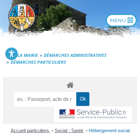
Aller
au
contenu
Commune de Générac
LA MAIRIE
DÉMARCHES ADMINISTRATIVES
DÉMARCHES PARTICULIERS
Accueil particuliers
Social - Santé
Hébergement social
>
>