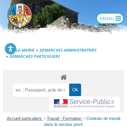
Aller
au
contenu
Commune de Générac
LA MAIRIE
DÉMARCHES ADMINISTRATIVES
DÉMARCHES PARTICULIERS
Accueil particuliers
Travail - Formation
Contrats de travail
>
>
dans le secteur privé