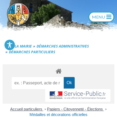
Aller
au
contenu
Commune de Générac
LA MAIRIE
DÉMARCHES ADMINISTRATIVES
DÉMARCHES PARTICULIERS
Accueil particuliers
Papiers - Citoyenneté - Élections
>
>
Médailles et décorations officielles