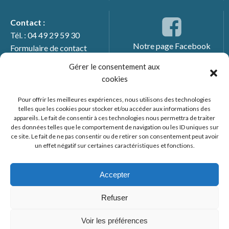
Contact :
Tél. : 04 49 29 59 30
Notre page Facebook
Formulaire de contact
Gérer le consentement aux
cookies
Pour offrir les meilleures expériences, nous utilisons des technologies
telles que les cookies pour stocker et/ou accéder aux informations des
appareils. Le fait de consentir à ces technologies nous permettra de traiter
des données telles que le comportement de navigation ou les ID uniques sur
ce site. Le fait de ne pas consentir ou de retirer son consentement peut avoir
un effet négatif sur certaines caractéristiques et fonctions.
© 2026 Mairie de Générac. Un service proposé par
Comm'un
Site
Accepter
Mentions légales
Refuser
Politique des cookies
Voir les préférences