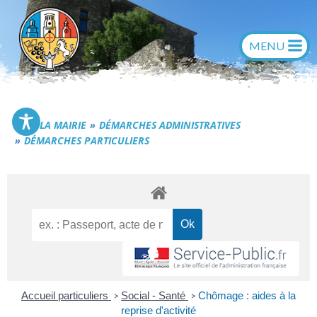
Aller
au
contenu
Commune de Générac
LA MAIRIE
DÉMARCHES ADMINISTRATIVES
DÉMARCHES PARTICULIERS
Accueil particuliers
Social - Santé
Chômage : aides à la
>
>
reprise d'activité