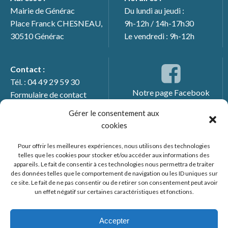
Mairie de Générac
Du lundi au jeudi :
Place Franck CHESNEAU,
9h-12h / 14h-17h30
30510 Générac
Le vendredi : 9h-12h
Contact :
Tél. : 04 49 29 59 30
Notre page Facebook
Formulaire de contact
Gérer le consentement aux
cookies
Pour offrir les meilleures expériences, nous utilisons des technologies
telles que les cookies pour stocker et/ou accéder aux informations des
appareils. Le fait de consentir à ces technologies nous permettra de traiter
des données telles que le comportement de navigation ou les ID uniques sur
ce site. Le fait de ne pas consentir ou de retirer son consentement peut avoir
un effet négatif sur certaines caractéristiques et fonctions.
© 2026 Mairie de Générac. Un service proposé par
Comm'un
Site
Accepter