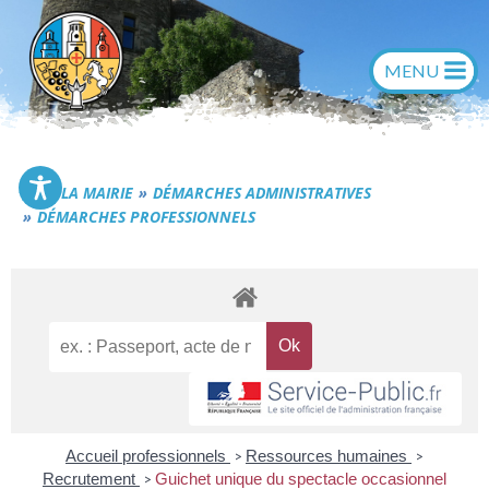
Aller
au
contenu
Commune de Générac
LA MAIRIE
DÉMARCHES ADMINISTRATIVES
DÉMARCHES PROFESSIONNELS
Accueil professionnels
Ressources humaines
>
>
Recrutement
Guichet unique du spectacle occasionnel
>