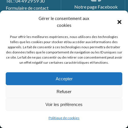
Tél. : 04 49 29 59 30
Notre page Facebook
Formulaire de contact
Gérer le consentement aux
cookies
Pour offrir les meilleures expériences, nous utilisons des technologies
telles que les cookies pour stocker et/ou accéder aux informations des
appareils. Le fait de consentir à ces technologies nous permettra de traiter
des données telles que le comportement de navigation ou les ID uniques sur
ce site. Le fait de ne pas consentir ou de retirer son consentement peut avoir
un effet négatif sur certaines caractéristiques et fonctions.
© 2026 Mairie de Générac. Un service proposé par
Comm'un
Site
Accepter
Mentions légales
Refuser
Politique des cookies
Voir les préférences
Politique de cookies