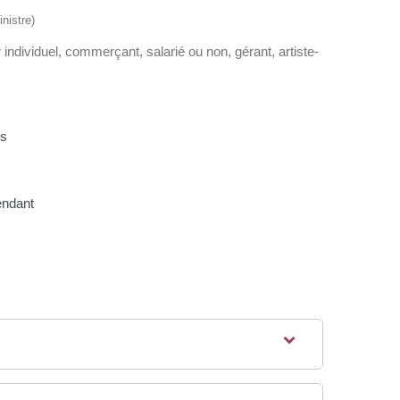
nistre)
r individuel, commerçant, salarié ou non, gérant, artiste-
ts
endant