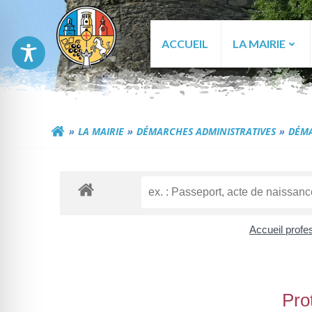
Aller
au
contenu
ACCUEIL
LA MAIRIE
Commune de Génér
LA MAIRIE
DÉMARCHES ADMINISTRATIVES
DÉMA
Accueil profe
Pro