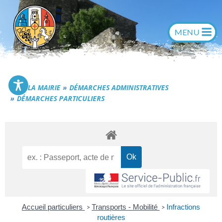
Aller
au
contenu
Commune de Générac
LA MAIRIE
DÉMARCHES ADMINISTRATIVES
DÉMARCHES PARTICULIERS
Accueil particuliers
Transports - Mobilité
Infractions
>
>
routières