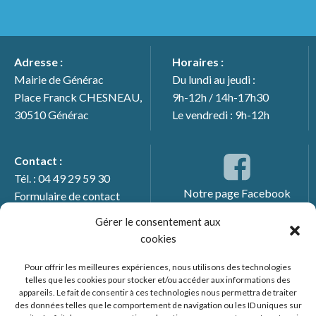
Adresse :
Horaires :
Mairie de Générac
Du lundi au jeudi :
Place Franck CHESNEAU,
9h-12h / 14h-17h30
30510 Générac
Le vendredi : 9h-12h
Contact :
Tél. : 04 49 29 59 30
Notre page Facebook
Formulaire de contact
Gérer le consentement aux
cookies
Pour offrir les meilleures expériences, nous utilisons des technologies
telles que les cookies pour stocker et/ou accéder aux informations des
appareils. Le fait de consentir à ces technologies nous permettra de traiter
des données telles que le comportement de navigation ou les ID uniques sur