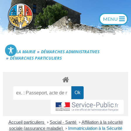
Aller
au
contenu
Commune de Générac
LA MAIRIE
DÉMARCHES ADMINISTRATIVES
DÉMARCHES PARTICULIERS
Accueil particuliers
Social - Santé
Affiliation à la sécurité
>
>
sociale (assurance maladie)
Immatriculation à la Sécurité
>