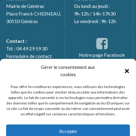
Mairie de Générac
Du lundi au jeudi :
Place Franck CHESNEAU,
9h-12h / 14h-17h30
30510 Générac
Le vendredi : 9h-12h
Contact :
Tél. : 04 49 29 59 30
Notre page Facebook
Formulaire de contact
Gérer le consentement aux
cookies
Pour offrir les meilleures expériences, nous utilisons des technologies
telles que les cookies pour stocker et/ou accéder aux informations des
appareils. Le fait de consentir à ces technologies nous permettra de traiter
des données telles que le comportement de navigation ou les ID uniques sur
ce site. Le fait de ne pas consentir ou de retirer son consentement peut avoir
un effet négatif sur certaines caractéristiques et fonctions.
© 2026 Mairie de Générac. Un service proposé par
Comm'un
Site
Accepter