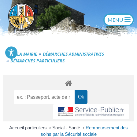
Aller
au
contenu
Commune de Générac
LA MAIRIE
DÉMARCHES ADMINISTRATIVES
DÉMARCHES PARTICULIERS
Accueil particuliers
Social - Santé
Remboursement des
>
>
soins par la Sécurité sociale