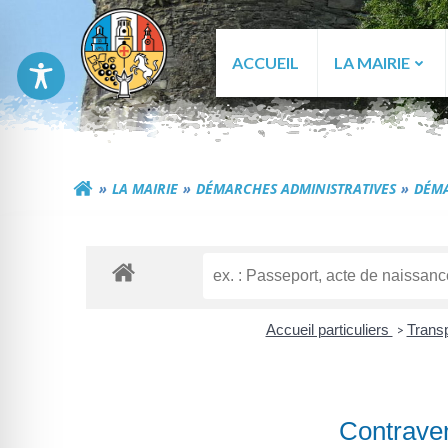
Aller
au
contenu
ACCUEIL
LA MAIRIE
Commune de Génér
LA MAIRIE
DÉMARCHES ADMINISTRATIVES
DÉMA
Accueil particuliers
Transp
>
Contraven