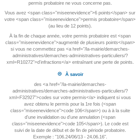
permis probatoire ne vous concerne pas.
Vous avez <span class="miseenevidence">6 points</span> sur
votre <span class="miseenevidence">permis probatoire</span>
(au lieu de 12 points).
À la fin de chaque année, votre permis probatoire est <span
class="miseenevidence">augmenté de plusieurs points</span>
si vous ne commettez pas <a href="/la-mairie/demarches-
administratives/demarches-administratives-particuliers/?
xml=R10272">d'infractions</a> entraînant une perte de points.
À savoir
des <a href="/la-mairie/demarches-
administratives/demarches-administratives-particuliers/?
xml=F32927">codes sur votre permis</a> indiquent si vous
avez obtenu le permis pour la 1re fois (<span
class="miseenevidence">code 106</span>) ou à à la suite
d'une invalidation ou d'une annulation (<span
class="miseenevidence">code 105</span>). Le code est
suivi de la date de début et de fin de période probatoire.
Exemple : "106.24/06/13 - 24.06.16".