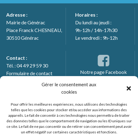
Adresse :
Horaires :
Mairie de Générac
Du lundi au jeudi :
Place Franck CHESNEAU,
9h-12h / 14h-17h30
30510 Générac
Le vendredi : 9h-12h
Contact :
Tél. : 04 49 29 59 30
Notre page Facebook
Formulaire de contact
Gérer le consentement aux
cookies
Pour offrir les meilleures expériences, nous utilisons des technologies
telles que les cookies pour stocker et/ou accéder aux informations des
appareils. Le fait de consentir à ces technologies nous permettra de traiter
des données telles que le comportement de navigation ou les ID uniques sur
ce site. Le fait de ne pas consentir ou de retirer son consentement peut avoir
un effet négatif sur certaines caractéristiques et fonctions.
© 2026 Mairie de Générac. Un service proposé par
Comm'un