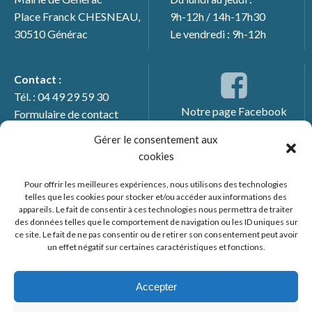
Place Franck CHESNEAU,
9h-12h / 14h-17h30
30510 Générac
Le vendredi : 9h-12h
Contact :
Tél. : 04 49 29 59 30
Notre page Facebook
Formulaire de contact
Gérer le consentement aux
cookies
Pour offrir les meilleures expériences, nous utilisons des technologies
telles que les cookies pour stocker et/ou accéder aux informations des
appareils. Le fait de consentir à ces technologies nous permettra de traiter
des données telles que le comportement de navigation ou les ID uniques sur
ce site. Le fait de ne pas consentir ou de retirer son consentement peut avoir
un effet négatif sur certaines caractéristiques et fonctions.
© 2026 Mairie de Générac. Un service proposé par
Comm'un
Site
Accepter
Mentions légales