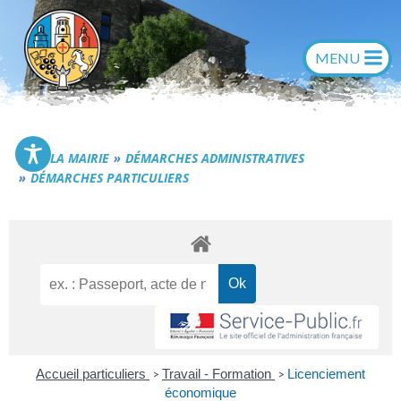
Aller
au
contenu
Commune de Générac
LA MAIRIE
DÉMARCHES ADMINISTRATIVES
DÉMARCHES PARTICULIERS
Accueil particuliers
Travail - Formation
Licenciement
>
>
économique